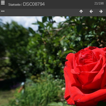
DSC08794
21/198
Startseite
/